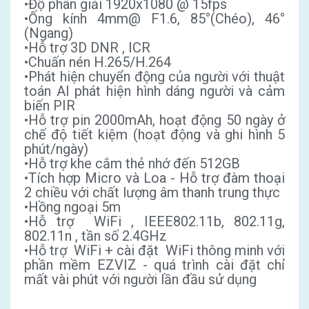
•Độ phân giải 1920x1080 @ 15fps
•Ống kính 4mm@ F1.6, 85°(Chéo), 46°
(Ngang)
•Hỗ trợ 3D DNR , ICR
•Chuấn nén H.265/H.264
•Phát hiện chuyển động của người với thuật
toán AI phát hiện hình dáng người và cảm
biến PIR
•Hỗ trợ pin 2000mAh, hoạt động 50 ngày ở
chế độ tiết kiệm (hoạt động và ghi hình 5
phút/ngày)
•Hỗ trợ khe cắm thẻ nhớ đến 512GB
•Tích hợp Micro và Loa - Hỗ trợ đàm thoại
2 chiều với chất lượng âm thanh trung thực
•Hồng ngoại 5m
•Hỗ trợ WiFi , IEEE802.11b, 802.11g,
802.11n , tần số 2.4GHz
•Hỗ trợ WiFi + cài đặt WiFi thông minh với
phần mềm EZVIZ - quá trình cài đặt chỉ
mất vài phút với người lần đầu sử dụng