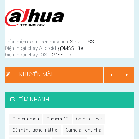
Phần mềm xem trên máy tính:
Smart PSS
Điện thoại chay Android:
gDMSS Lite
Điện thoại chạy IOS:
iDMSS Lite
KHUYẾN MÃI
TÌM NHANH
Camera Imou
Camera 4G
Camera Ezviz
Đèn năng lượng mặt trời
Camera trong nhà