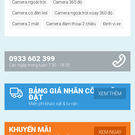
Camera ngoài trời
Camera 360 độ
Camera có đèn led
Camera ngoài trời xoay 360 độ
Camera 2 mắt
Camera đàm thoại 2 chiều
Định vị xe
0933 602 399
Các ngày trong tuần 7:30 - 18:30
BẢNG GIÁ NHÂN CÔNG LẶP
XEM THÊM
ĐẶT
Miễn phí khảo sát & tư vấn
KHUYẾN MÃI
XEM NGAY