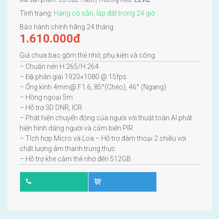
Tình trạng:
Hàng có sẵn, lắp đặt trong 24 giờ
Bảo hành chính hãng 24 tháng
1.610.000
đ
Giá chưa bao gồm thẻ nhớ, phụ kiện và công
– Chuấn nén H.265/H.264
– Độ phân giải 1920×1080 @ 15fps
– Ống kính 4mm@ F1.6, 85°(Chéo), 46° (Ngang)
– Hồng ngoại 5m
– Hỗ trợ 3D DNR, ICR
– Phát hiện chuyển động của người với thuật toán AI phát
hiện hình dáng người và cảm biến PIR
– Tích hợp Micro và Loa – Hỗ trợ đàm thoại 2 chiều với
chất lượng âm thanh trung thực
– Hỗ trợ khe cắm thẻ nhớ đến 512GB