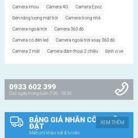
Camera Imou
Camera 4G
Camera Ezviz
Đèn năng lượng mặt trời
Camera trong nhà
Camera ngoài trời
Camera 360 độ
Camera có đèn led
Camera ngoài trời xoay 360 độ
Camera 2 mắt
Camera đàm thoại 2 chiều
Định vị xe
0933 602 399
Các ngày trong tuần 7:30 - 18:30
BẢNG GIÁ NHÂN CÔNG LẶP
XEM THÊM
ĐẶT
Miễn phí khảo sát & tư vấn