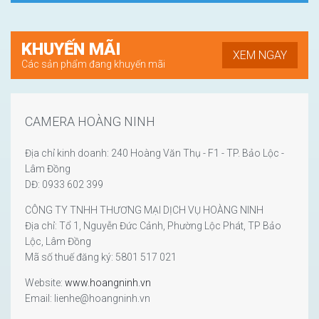
KHUYẾN MÃI
XEM NGAY
Các sản phẩm đang khuyến mãi
CAMERA HOÀNG NINH
Địa chỉ kinh doanh: 240 Hoàng Văn Thụ - F1 - TP. Bảo Lộc -
Lâm Đồng
DĐ: 0933 602 399
CÔNG TY TNHH THƯƠNG MẠI DỊCH VỤ HOÀNG NINH
Địa chỉ: Tổ 1, Nguyễn Đức Cảnh, Phường Lộc Phát, TP Bảo
Lộc, Lâm Đồng
Mã số thuế đăng ký: 5801 517 021
Website:
www.hoangninh.vn
Email: lienhe@hoangninh.vn