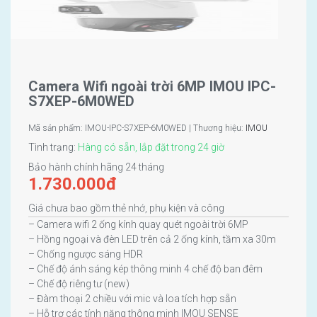
Camera Wifi ngoài trời 6MP IMOU IPC-
S7XEP-6M0WED
Mã sản phẩm: IMOU-IPC-S7XEP-6M0WED | Thương hiệu:
IMOU
Tình trạng:
Hàng có sẵn, lắp đặt trong 24 giờ
Bảo hành chính hãng 24 tháng
1.730.000
đ
Giá chưa bao gồm thẻ nhớ, phụ kiện và công
– Camera wifi 2 ống kính quay quét ngoài trời 6MP
– Hồng ngoại và đèn LED trên cả 2 ống kính, tầm xa 30m
– Chống ngược sáng HDR
– Chế độ ánh sáng kép thông minh 4 chế độ ban đêm
– Chế độ riêng tư (new)
– Đàm thoại 2 chiều với mic và loa tích hợp sẵn
– Hỗ trợ các tính năng thông minh IMOU SENSE