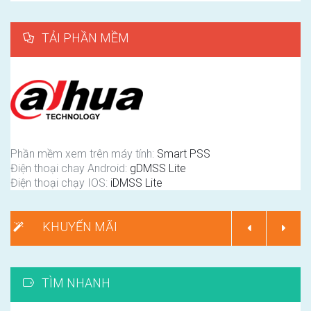
TẢI PHẦN MỀM
Phần mềm xem trên máy tính:
Smart PSS
Điện thoại chay Android:
gDMSS Lite
Điện thoại chạy IOS:
iDMSS Lite
KHUYẾN MÃI
TÌM NHANH