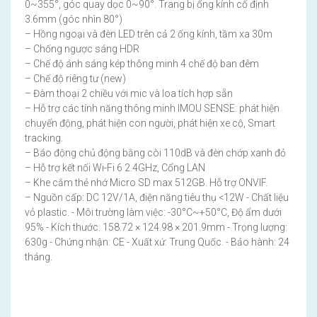
0~355°, góc quay dọc 0~90°. Trang bị ống kính cố định
3.6mm (góc nhìn 80°)
– Hồng ngoại và đèn LED trên cả 2 ống kính, tầm xa 30m
– Chống ngược sáng HDR
– Chế độ ánh sáng kép thông minh 4 chế độ ban đêm
– Chế độ riêng tư (new)
– Đàm thoại 2 chiều với mic và loa tích hợp sẵn
– Hỗ trợ các tính năng thông minh IMOU SENSE: phát hiện
chuyển động, phát hiện con người, phát hiện xe cộ, Smart
tracking.
– Báo động chủ động bằng còi 110dB và đèn chớp xanh đỏ
– Hỗ trợ kết nối Wi-Fi 6 2.4GHz, Cổng LAN
– Khe cắm thẻ nhớ Micro SD max 512GB. Hỗ trợ ONVIF.
– Nguồn cấp: DC 12V/1A, điện năng tiêu thụ <12W - Chất liệu
vỏ plastic. - Môi trường làm việc: -30°C~+50°C, Độ ẩm dưới
95% - Kích thước: 158.72 × 124.98 × 201.9mm - Trọng lượng:
630g - Chứng nhận: CE - Xuất xứ: Trung Quốc. - Bảo hành: 24
tháng.