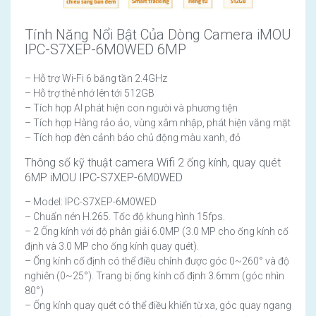
Tính Năng Nổi Bật Của Dòng Camera iMOU
IPC-S7XEP-6M0WED 6MP
– Hỗ trợ Wi-Fi 6 băng tần 2.4GHz
– Hỗ trợ thẻ nhớ lên tới 512GB
– Tích hợp AI phát hiện con người và phương tiện
– Tích hợp Hàng rảo ảo, vùng xâm nhập, phát hiện vắng mặt
– Tích hợp đèn cảnh báo chủ động màu xanh, đỏ
Thông số kỹ thuật camera Wifi 2 ống kính, quay quét
6MP iMOU IPC-S7XEP-6M0WED
– Model: IPC-S7XEP-6M0WED
– Chuẩn nén H.265. Tốc độ khung hình 15fps.
– 2 Ống kính với độ phân giải 6.0MP (3.0 MP cho ống kính cố
định và 3.0 MP cho ống kính quay quét).
– Ống kính cố định có thể điều chỉnh được góc 0~260° và độ
nghiên (0~25°). Trang bị ống kính cố định 3.6mm (góc nhìn
80°)
– Ống kính quay quét có thể điều khiển từ xa, góc quay ngang