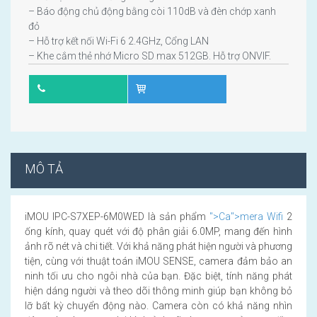
– Báo động chủ động bằng còi 110dB và đèn chớp xanh
đỏ
– Hỗ trợ kết nối Wi-Fi 6 2.4GHz, Cổng LAN
– Khe cắm thẻ nhớ Micro SD max 512GB. Hỗ trợ ONVIF.
MÔ TẢ
iMOU IPC-S7XEP-6M0WED là sản phẩm
">Ca
">mera Wifi
2
ống kính, quay quét với độ phân giải 6.0MP, mang đến hình
ảnh rõ nét và chi tiết. Với khả năng phát hiện người và phương
tiện, cùng với thuật toán iMOU SENSE, camera đảm bảo an
ninh tối ưu cho ngôi nhà của bạn. Đặc biệt, tính năng phát
hiện dáng người và theo dõi thông minh giúp bạn không bỏ
lỡ bất kỳ chuyển động nào. Camera còn có khả năng nhìn