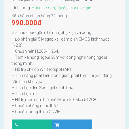
Tình trạng:
Hàng có sẵn, lắp đặt trong 24 giờ
Bảo hành chính hãng 24 tháng
990.000
đ
Giá chưa bao gồm thẻ nhớ, phụ kiện và công
– Độ phân giải 5 Megapixel, cảm biến CMOS kích thước
1/2.8”.
– Chuẩn nén H.265/H.264.
– Tầm xa hồng ngoại 30m với công nghệ hồng ngoại
thông minh.
– Hỗ trợ chế độ Wifi Hotspot (AP)
– Tính năng phát hiện con người, phát hiện chuyển động,
cấu hình khu vực
– Tích hợp đèn Spotlight cảnh báo
– Tích hợp míc
– Hỗ trợ khe cắm thẻ nhớ Micro SD, Max 512GB
– Chuẩn chống nước IP67
– Chuẩn tương thích ONVIF