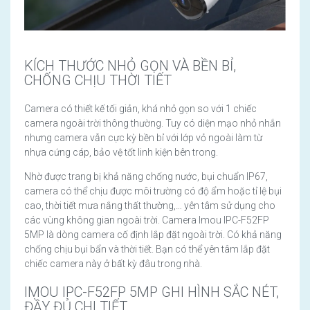
KÍCH THƯỚC NHỎ GỌN VÀ BỀN BỈ,
CHỐNG CHỊU THỜI TIẾT
Camera có thiết kế tối giản, khá nhỏ gọn so với 1 chiếc
camera ngoài trời thông thường. Tuy có diện mạo nhỏ nhắn
nhưng camera vẫn cực kỳ bền bỉ với lớp vỏ ngoài làm từ
nhựa cứng cáp, bảo vệ tốt linh kiện bên trong.
Nhờ được trang bị khả năng chống nước, bụi chuẩn IP67,
camera có thể chịu được môi trường có độ ẩm hoặc tỉ lệ bụi
cao, thời tiết mưa nắng thất thường,… yên tâm sử dụng cho
các vùng không gian ngoài trời. Camera Imou IPC-F52FP
5MP là dòng camera cố định lắp đặt ngoài trời. Có khả năng
chống chịu bụi bẩn và thời tiết. Bạn có thể yên tâm lắp đặt
chiếc camera này ở bất kỳ đâu trong nhà.
IMOU IPC-F52FP 5MP GHI HÌNH SẮC NÉT,
ĐẦY ĐỦ CHI TIẾT