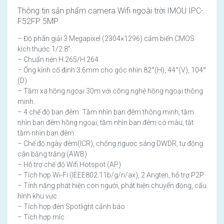
Thông tin sản phẩm camera Wifi ngoài trời IMOU IPC-
F52FP 5MP
– Độ phân giải 3 Megapixel (2304×1296) cảm biến CMOS
kích thước 1/2.8”.
– Chuẩn nén H.265/H.264.
– Ống kính cố định 3.6mm cho góc nhìn 82°(H), 44°(V), 104°
(D)
– Tầm xa hồng ngoại 30m với công nghệ hồng ngoại thông
minh.
– 4 chế độ ban đêm: Tầm nhìn ban đêm thông minh, tầm
nhìn ban đêm hồng ngoại, tầm nhìn ban đêm có màu, tắt
tầm nhìn ban đêm
– Chế độ ngày đêm(ICR), chống ngược sáng DWDR, tự động
cân bằng trắng (AWB)
– Hỗ trợ chế độ Wifi Hotspot (AP)
– Tích hợp Wi-Fi (IEEE802.11b/g/n/ax), 2 Angten, hỗ trợ P2P
– Tính năng phát hiện con người, phát hiện chuyển động, cấu
hình khu vực
– Tích hợp đèn Spotlight cảnh báo
– Tích hợp míc