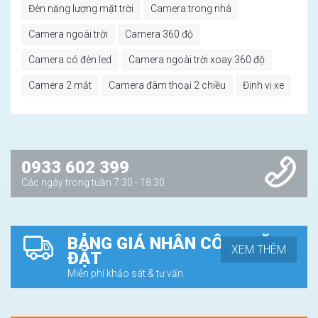
Đèn năng lượng mặt trời
Camera trong nhà
Camera ngoài trời
Camera 360 độ
Camera có đèn led
Camera ngoài trời xoay 360 độ
Camera 2 mắt
Camera đàm thoại 2 chiều
Định vị xe
0933 602 399
Các ngày trong tuần 7:30 - 18:30
BẢNG GIÁ NHÂN CÔNG LẶP
XEM THÊM
ĐẶT
Miễn phí khảo sát & tư vấn