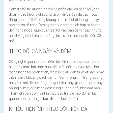
Camera hỗ trợ quay hình với độ phân giải lên đến 5MP, các
đoạn video không chỉ dừng lại ở hiển thị đầy đủ các hoạt
động của chủ thể trong khung hình, mà chất lượng cực kỳ
sắc nét và rõ ràng. Bên cạnh đó, camera tích hợp hệ thống
đèn hồng ngoại giúp quan sát tốt vào ban đêm hoặc những
nơi không có nhiều ánh sáng, hỗ trợ tầm nhìn xa lên đến 30
mét.
THEO DÕI CẢ NGÀY VÀ ĐÊM
Công nghệ quan sát ban đêm tiên tiến cho phép camera an
ninh này nắm bắt sớm mục tiêu trên các khu vực rộng lớn
trong bóng tối hoàn toàn, ở bất kỳ điều kiện thời tiết nào hoặc
thậm chí ở khoảng cách xa hơn 30m trong tình trạng sương
mù vào một đêm không trăng, nhiều mây, giúp bạn phơi bày
những bí mật của màn đêm xung quanh ngôi nhà của bạn .
Thậm chí bạn có thể nhìn thấy cậu trai trẻ nào đó lén lút
quanh nhà rủ con gái bạn đi chơi lúc nửa đêm.
NHIỀU TIỆN ÍCH THEO DÕI HIỆN ĐẠI