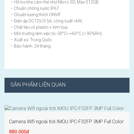
– Hỗ trợ khe cắm thẻ nhớ Micro SD, Max 512GB
– Chuẩn chống nước IP67
– Chuẩn tương thích ONVIF
– Điện áp DC12V/0.5A, công suất <6W,
– Chất liệu vỏ plastic + kim loại.
– Môi trường làm việc từ -30°C~+60°C (< 95%RH)
– Xuất xứ: Trung Quốc.
– Bảo hành: 24 tháng.
SẢN PHẨM LIÊN QUAN
Camera Wifi ngoài trời IMOU IPC-F32FP 3MP Full Color
880.000đ