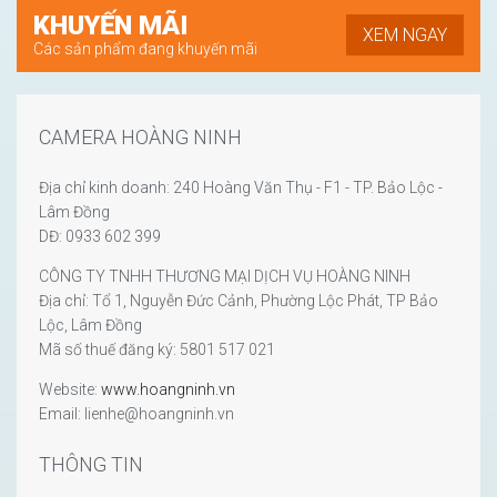
KHUYẾN MÃI
XEM NGAY
Các sản phẩm đang khuyến mãi
CAMERA HOÀNG NINH
Địa chỉ kinh doanh: 240 Hoàng Văn Thụ - F1 - TP. Bảo Lộc -
Lâm Đồng
DĐ: 0933 602 399
CÔNG TY TNHH THƯƠNG MẠI DỊCH VỤ HOÀNG NINH
Địa chỉ: Tổ 1, Nguyễn Đức Cảnh, Phường Lộc Phát, TP Bảo
Lộc, Lâm Đồng
Mã số thuế đăng ký: 5801 517 021
Website:
www.hoangninh.vn
Email: lienhe@hoangninh.vn
THÔNG TIN