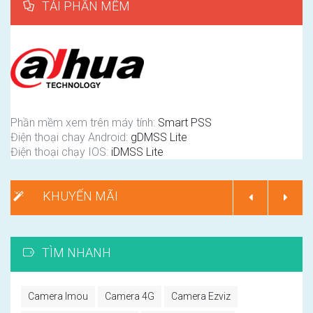
TẢI PHẦN MỀM
Phần mềm xem trên máy tính:
Smart PSS
Điện thoại chay Android:
gDMSS Lite
Điện thoại chạy IOS:
iDMSS Lite
KHUYẾN MÃI
TÌM NHANH
Camera Imou
Camera 4G
Camera Ezviz