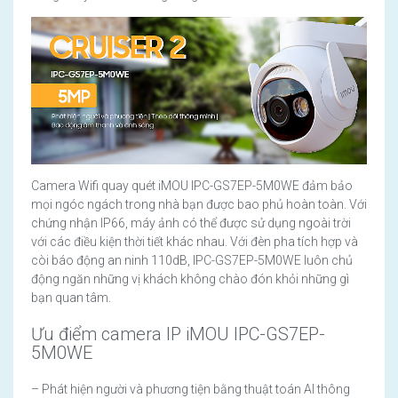
Camera Wifi quay quét iMOU IPC-GS7EP-5M0WE đảm bảo
mọi ngóc ngách trong nhà bạn được bao phủ hoàn toàn. Với
chứng nhận IP66, máy ảnh có thể được sử dụng ngoài trời
với các điều kiện thời tiết khác nhau. Với đèn pha tích hợp và
còi báo động an ninh 110dB, IPC-GS7EP-5M0WE luôn chủ
động ngăn những vị khách không chào đón khỏi những gì
bạn quan tâm.
Ưu điểm camera IP iMOU IPC-GS7EP-
5M0WE
– Phát hiện người và phương tiện bằng thuật toán AI thông