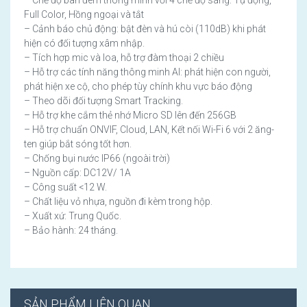
Full Color, Hồng ngoại và tắt
– Cảnh báo chủ động: bật đèn và hú còi (110dB) khi phát
hiện có đối tượng xâm nhập.
– Tích hợp mic và loa, hỗ trợ đàm thoại 2 chiều
– Hỗ trợ các tính năng thông minh AI: phát hiện con người,
phát hiện xe cộ, cho phép tùy chính khu vực báo động
– Theo dõi đối tượng Smart Tracking.
– Hỗ trợ khe cắm thẻ nhớ Micro SD lên đến 256GB
– Hỗ trợ chuẩn ONVIF, Cloud, LAN, Kết nối Wi-Fi 6 với 2 ăng-
ten giúp bắt sóng tốt hơn.
– Chống bụi nước IP66 (ngoài trời)
– Nguồn cấp: DC12V/ 1A
– Công suất <12 W.
– Chất liệu vỏ nhựa, nguồn đi kèm trong hộp.
– Xuất xứ: Trung Quốc.
– Bảo hành: 24 tháng.
SẢN PHẨM LIÊN QUAN