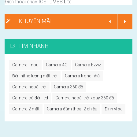
Điện thoại chạy IOS:
iDMSS Lite
KHUYẾN MÃI
TÌM NHANH
Camera Imou
Camera 4G
Camera Ezviz
Đèn năng lượng mặt trời
Camera trong nhà
Camera ngoài trời
Camera 360 độ
Camera có đèn led
Camera ngoài trời xoay 360 độ
Camera 2 mắt
Camera đàm thoại 2 chiều
Định vị xe