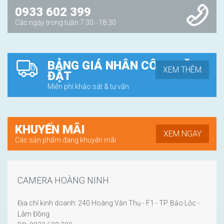
0933 602 399
Các ngày trong tuần 7:30 - 18:30
BẢNG GIÁ NHÂN CÔNG LẶP
XEM THÊM
ĐẶT
Miễn phí khảo sát & tư vấn
KHUYẾN MÃI
XEM NGAY
Các sản phẩm đang khuyến mãi
CAMERA HOÀNG NINH
Địa chỉ kinh doanh: 240 Hoàng Văn Thụ - F1 - TP. Bảo Lộc -
Lâm Đồng