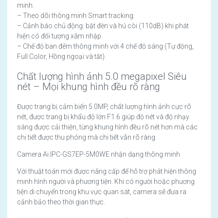
minh.
– Theo dõi thông minh Smart tracking.
– Cảnh báo chủ động: bật đèn và hú còi (110dB) khi phát
hiện có đối tượng xâm nhập.
– Chế độ ban đêm thông minh với 4 chế độ sáng (Tự động,
Full Color, Hồng ngoại và tắt).
Chất lượng hình ảnh 5.0 megapixel Siêu
nét – Mọi khung hình đều rõ ràng
Được trang bị cảm biến 5.0MP, chất lượng hình ảnh cực rõ
nét, được trang bị khẩu độ lớn F1.6 giúp độ nét và độ nhạy
sáng được cải thiện, từng khung hình đều rõ nét hơn mà các
chi tiết được thu phóng mà chi tiết vẫn rõ ràng.
Camera Ai IPC-GS7EP-5M0WE nhận dạng thông minh
Với thuật toán mới được nâng cấp để hỗ trợ phát hiện thông
minh hình người và phương tiện. Khi có người hoặc phương
tiện di chuyển trong khu vực quan sát, camera sẽ đưa ra
cảnh bảo theo thời gian thực.