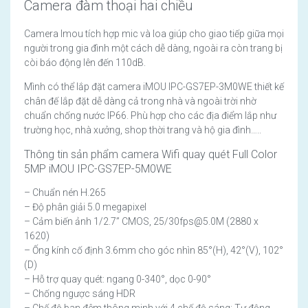
Camera đàm thoại hai chiều
Camera Imou tích hợp mic và loa giúp cho giao tiếp giữa mọi
người trong gia đình một cách dễ dàng, ngoài ra còn trang bị
còi báo động lên đến 110dB.
Mình có thể lắp đặt camera iMOU IPC-GS7EP-3M0WE thiết kế
chân đế lắp đặt dễ dàng cả trong nhà và ngoài trời nhờ
chuẩn chống nước IP66. Phù hợp cho các địa điểm lắp như
trường học, nhà xưởng, shop thời trang và hộ gia đình…..
Thông tin sản phẩm camera Wifi quay quét Full Color
5MP iMOU IPC-GS7EP-5M0WE
– Chuẩn nén H.265
– Độ phân giải 5.0 megapixel
– Cảm biến ảnh 1/2.7” CMOS, 25/30fps@5.0M (2880 x
1620)
– Ống kính cố định 3.6mm cho góc nhìn 85°(H), 42°(V), 102°
(D)
– Hỗ trợ quay quét: ngang 0-340°, dọc 0-90°
– Chống ngược sáng HDR
– Chế độ ban đêm thông minh với 4 chế độ sáng: Tự động,