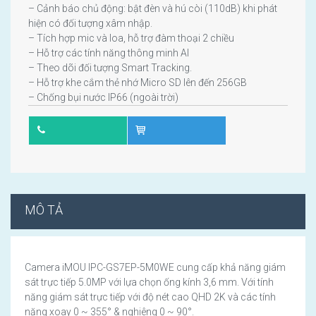
– Cảnh báo chủ động: bật đèn và hú còi (110dB) khi phát
hiện có đối tượng xâm nhập.
– Tích hợp mic và loa, hỗ trợ đàm thoại 2 chiều
– Hỗ trợ các tính năng thông minh AI
– Theo dõi đối tượng Smart Tracking.
– Hỗ trợ khe cắm thẻ nhớ Micro SD lên đến 256GB
– Chống bụi nước IP66 (ngoài trời)
MÔ TẢ
Camera iMOU IPC-GS7EP-5M0WE cung cấp khả năng giám
sát trực tiếp 5.0MP với lựa chọn ống kính 3,6 mm. Với tính
năng giám sát trực tiếp với độ nét cao QHD 2K và các tính
năng xoay 0 ~ 355° & nghiêng 0 ~ 90°.