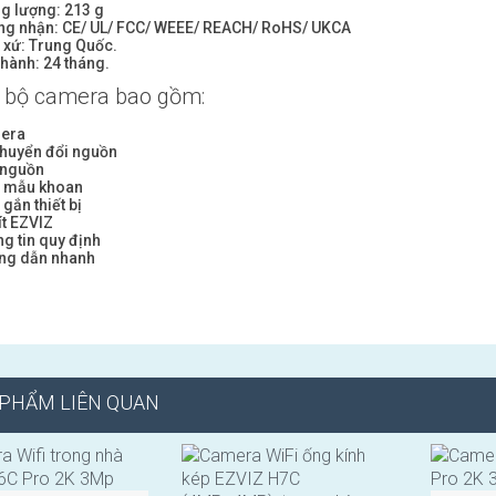
g lượng: 213 g
ng nhận: CE/ UL/ FCC/ WEEE/ REACH/ RoHS/ UKCA
 xứ: Trung Quốc.
hành: 24 tháng.
 bộ camera bao gồm:
era
chuyển đổi nguồn
 nguồn
 mẫu khoan
gắn thiết bị
ít EZVIZ
g tin quy định
ng dẫn nhanh
 PHẨM LIÊN QUAN