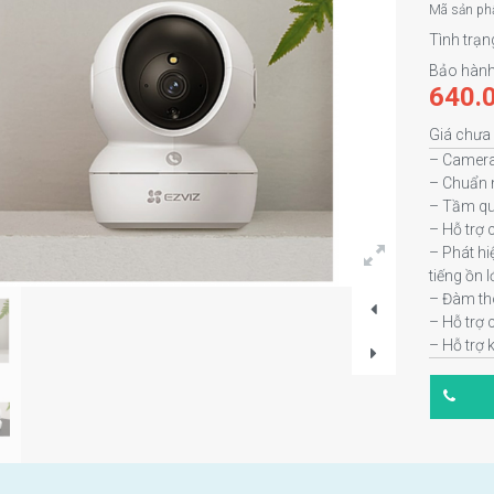
Mã sản ph
Tình trạn
Bảo hành
640.
Giá chưa
– Camera
– Chuẩn 
– Tầm qu
– Hỗ trợ
– Phát hi
tiếng ồn 
– Đàm tho
– Hỗ trợ 
– Hỗ trợ 