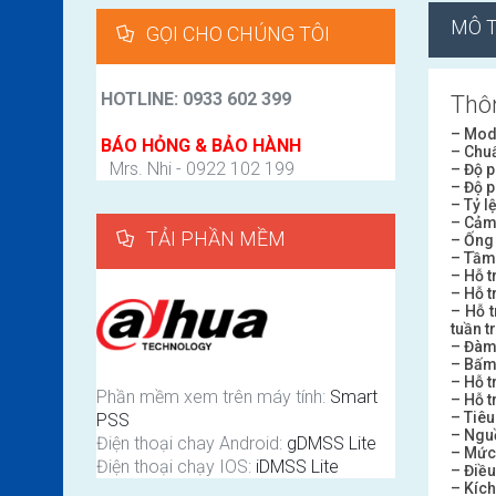
MÔ 
GỌI CHO CHÚNG TÔI
HOTLINE: 0933 602 399
Thô
– Mod
BÁO HỎNG & BẢO HÀNH
– Chu
Mrs. Nhi - 0922 102 199
– Độ 
– Độ p
– Tỷ l
– Cảm
TẢI PHẦN MỀM
– Ống 
– Tầm
– Hỗ t
– Hỗ 
– Hỗ t
tuần t
– Đàm 
– Bấm
– Hỗ t
Phần mềm xem trên máy tính:
Smart
– Hỗ t
– Tiêu
PSS
– Ngu
Điện thoại chay Android:
gDMSS Lite
– Mức 
Điện thoại chạy IOS:
iDMSS Lite
– Điều
– Kíc