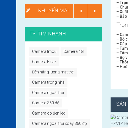
– Trọn
– Chứ
KHUYẾN MÃI
– Xuất
– Bảo 
Trọn
TÌM NHANH
– Cam
– Bộ 
– Cáp
– Tấm
Camera Imou
Camera 4G
– Tấm 
– Bộ v
Camera Ezviz
– Thôn
– Hướ
Đèn năng lượng mặt trời
Camera trong nhà
Camera ngoài trời
Camera 360 độ
SẢN
Camera có đèn led
Camera ngoài trời xoay 360 độ