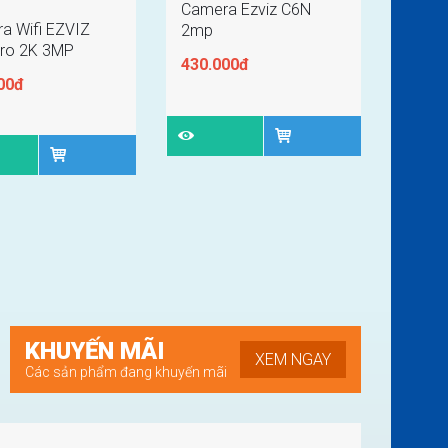
Camera Ezviz C6N
a Wifi EZVIZ
2mp
ro 2K 3MP
430.000đ
00đ
KHUYẾN MÃI
XEM NGAY
Các sản phẩm đang khuyến mãi