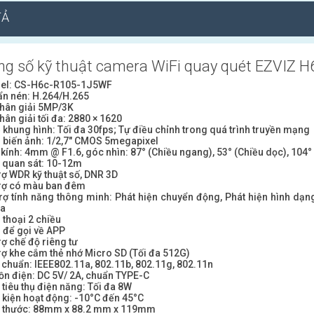
TẢ
ng số kỹ thuật camera WiFi quay quét EZVIZ 
el: CS-H6c-R105-1J5WF
ẩn nén: H.264/H.265
phân giải 5MP/3K
hân giải tối đa: 2880 × 1620
ệ khung hình: Tối đa 30fps; Tự điều chỉnh trong quá trình truyền mạng
 biến ảnh: 1/2,7″ CMOS 5megapixel
kính: 4mm @ F1.6, góc nhìn: 87° (Chiều ngang), 53° (Chiều dọc), 104
 quan sát: 10-12m
rợ WDR kỹ thuật số, DNR 3D
trợ có màu ban đêm
rợ tính năng thông minh: Phát hiện chuyển động, Phát hiện hình dạng
ra
thoại 2 chiều
 để gọi về APP
rợ chế độ riêng tư
rợ khe cắm thẻ nhớ Micro SD (Tối đa 512G)
 chuẩn: IEEE802.11a, 802.11b, 802.11g, 802.11n
ồn điện: DC 5V/ 2A, chuẩn TYPE-C
tiêu thụ điện năng: Tối đa 8W
 kiện hoạt động: -10°C đến 45°C
h thước: 88mm x 88.2 mm x 119mm