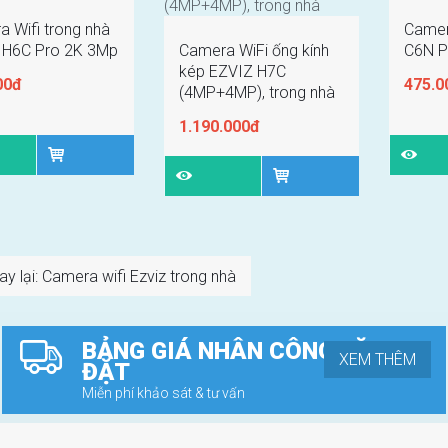
 Wifi trong nhà
Camer
 H6C Pro 2K 3Mp
Camera WiFi ống kính
C6N P
kép EZVIZ H7C
00đ
475.0
(4MP+4MP), trong nhà
1.190.000đ
y lại: Camera wifi Ezviz trong nhà
BẢNG GIÁ NHÂN CÔNG LẶP
XEM THÊM
ĐẶT
Miễn phí khảo sát & tư vấn