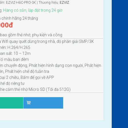
ẩm: EZVIZ-H6C-PRO-3K | Thương hiệu:
EZVIZ
g:
Hàng có sẵn, lắp đặt trong 24 giờ
 chính hãng 24 tháng
000
đ
 bao gồm thẻ nhớ, phụ kiện và công
 Wifi quay quét dùng trong nhà, độ phân giải 5MP/3K
nén: H.264/H.265
an sát: 10 – 12m
 có màu ban đêm
ện chuyển động, Phát hiện hình dạng con người, Phát hiện
lớn, Phát hiện chế độ tuần tra
ại 2 chiều, Bấm để gọi về APP
chế độ riêng tư
khe cắm thẻ nhớ Micro SD (Tối đa 512G)