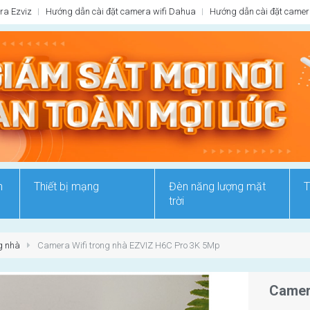
ra Ezviz
Hướng dẫn cài đặt camera wifi Dahua
Hướng dẫn cài đặt camera
n
Thiết bị mạng
Đèn năng lượng mặt
T
trời
g nhà
Camera Wifi trong nhà EZVIZ H6C Pro 3K 5Mp
Camer