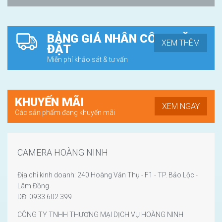
BẢNG GIÁ NHÂN CÔNG LẶP
XEM THÊM
ĐẶT
Miễn phí khảo sát & tư vấn
KHUYẾN MÃI
XEM NGAY
Các sản phẩm đang khuyến mãi
CAMERA HOÀNG NINH
Địa chỉ kinh doanh: 240 Hoàng Văn Thụ - F1 - TP. Bảo Lộc -
Lâm Đồng
DĐ: 0933 602 399
CÔNG TY TNHH THƯƠNG MẠI DỊCH VỤ HOÀNG NINH