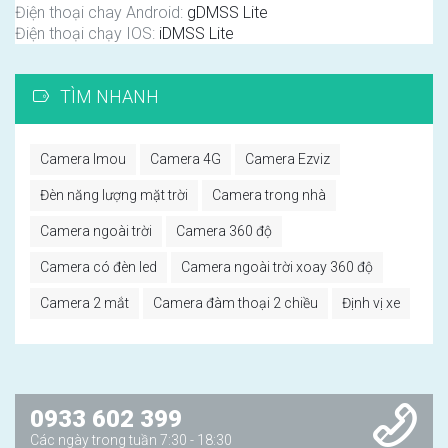
Điện thoại chay Android:
gDMSS Lite
Điện thoại chạy IOS:
iDMSS Lite
TÌM NHANH
Camera Imou
Camera 4G
Camera Ezviz
Đèn năng lượng mặt trời
Camera trong nhà
Camera ngoài trời
Camera 360 độ
Camera có đèn led
Camera ngoài trời xoay 360 độ
Camera 2 mắt
Camera đàm thoại 2 chiều
Định vị xe
0933 602 399
Các ngày trong tuần 7:30 - 18:30