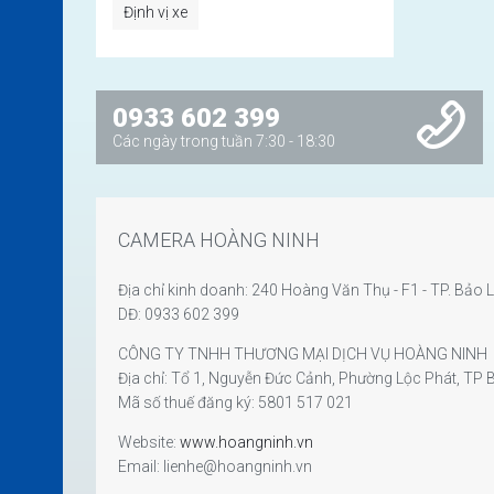
Định vị xe
0933 602 399
Các ngày trong tuần 7:30 - 18:30
CAMERA HOÀNG NINH
Địa chỉ kinh doanh: 240 Hoàng Văn Thụ - F1 - TP. Bảo
DĐ: 0933 602 399
CÔNG TY TNHH THƯƠNG MẠI DỊCH VỤ HOÀNG NINH
Địa chỉ: Tổ 1, Nguyễn Đức Cảnh, Phường Lộc Phát, T
Mã số thuế đăng ký: 5801 517 021
Website:
www.hoangninh.vn
Email: lienhe@hoangninh.vn