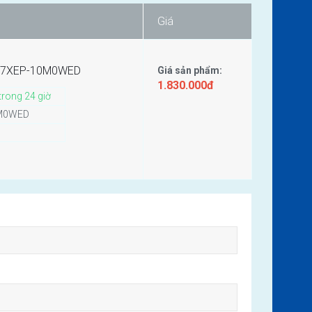
Giá
C-S7XEP-10M0WED
Giá sản phẩm:
1.830.000đ
trong 24 giờ
0M0WED