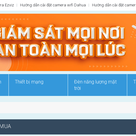
ra Ezviz
Hướng dẫn cài đặt camera wifi Dahua
Hướng dẫn cài đặt camera
n
Thiết bị mạng
Đèn năng lượng mặt
T
trời
 MUA