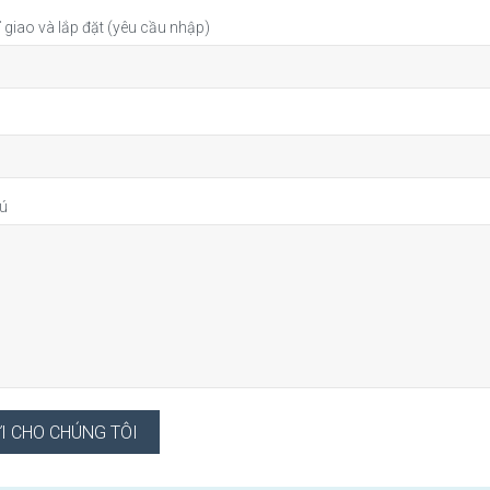
ỉ giao và lắp đặt (yêu cầu nhập)
hú