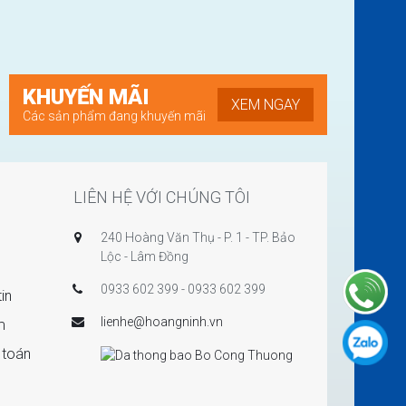
KHUYẾN MÃI
XEM NGAY
Các sản phẩm đang khuyến mãi
LIÊN HỆ VỚI CHÚNG TÔI
240 Hoàng Văn Thụ - P. 1 - TP. Bảo
Lộc - Lâm Đồng
0933 602 399 - 0933 602 399
in
lienhe@hoangninh.vn
m
 toán