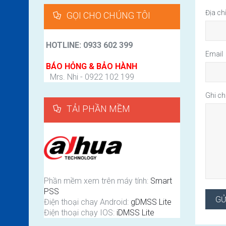
Địa ch
GỌI CHO CHÚNG TÔI
HOTLINE: 0933 602 399
Email
BÁO HỎNG & BẢO HÀNH
Mrs. Nhi - 0922 102 199
Ghi c
TẢI PHẦN MỀM
Phần mềm xem trên máy tính:
Smart
PSS
Điện thoại chay Android:
gDMSS Lite
Điện thoại chạy IOS:
iDMSS Lite