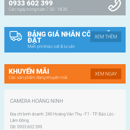
0933 602 399
Các ngày trong tuần 7:30 - 18:30
BẢNG GIÁ NHÂN CÔNG LẶP
XEM THÊM
ĐẶT
Miễn phí khảo sát & tư vấn
KHUYẾN MÃI
XEM NGAY
Các sản phẩm đang khuyến mãi
CAMERA HOÀNG NINH
Địa chỉ kinh doanh: 240 Hoàng Văn Thụ - F1 - TP. Bảo Lộc -
Lâm Đồng
DĐ: 0933 602 399