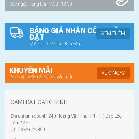
Các ngày trong tuần 7:30 - 18:30
BẢNG GIÁ NHÂN CÔNG LẶP
XEM THÊM
ĐẶT
Miễn phí khảo sát & tư vấn
KHUYẾN MÃI
XEM NGAY
Các sản phẩm đang khuyến mãi
CAMERA HOÀNG NINH
Địa chỉ kinh doanh: 240 Hoàng Văn Thụ - F1 - TP. Bảo Lộc -
Lâm Đồng
DĐ: 0933 602 399