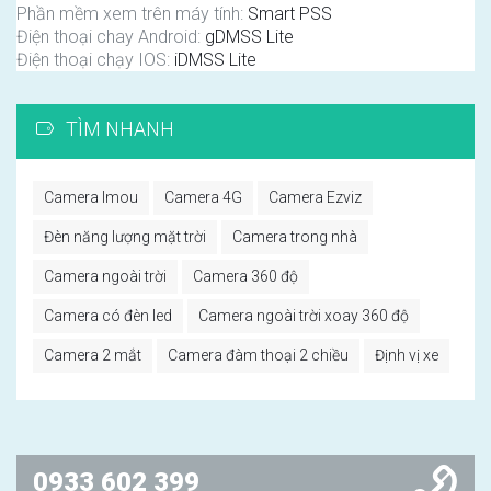
Phần mềm xem trên máy tính:
Smart PSS
Điện thoại chay Android:
gDMSS Lite
Điện thoại chạy IOS:
iDMSS Lite
TÌM NHANH
Camera Imou
Camera 4G
Camera Ezviz
Đèn năng lượng mặt trời
Camera trong nhà
Camera ngoài trời
Camera 360 độ
Camera có đèn led
Camera ngoài trời xoay 360 độ
Camera 2 mắt
Camera đàm thoại 2 chiều
Định vị xe
0933 602 399