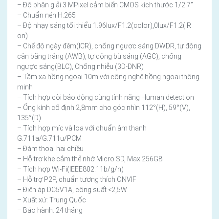
– Độ phân giải 3 MPixel cảm biến CMOS kích thước 1/2.7”
– Chuẩn nén H.265
– Độ nhạy sáng tối thiểu 1.96lux/F1.2(color),0lux/F1.2(IR
on)
– Chế độ ngày đêm(ICR), chống ngược sáng DWDR, tự động
cân bằng trắng (AWB), tự động bù sáng (AGC), chống
ngược sáng(BLC), Chống nhiễu (3D-DNR)
– Tầm xa hồng ngoại 10m với công nghệ hồng ngoại thông
minh
– Tích hợp còi báo động cùng tính năng Human detection
– Ống kính cố định 2,8mm cho góc nhìn 112°(H), 59°(V),
135°(D)
– Tích hợp míc và loa với chuẩn âm thanh
G.711a/G.711u/PCM
– Đàm thoại hai chiều
– Hỗ trợ khe cắm thẻ nhớ Micro SD, Max 256GB
– Tích hợp Wi-Fi(IEEE802.11b/g/n)
– Hỗ trợ P2P, chuẩn tương thích ONVIF
– Điện áp DC5V1A, công suất <2,5W
– Xuất xứ: Trung Quốc
– Bảo hành: 24 tháng