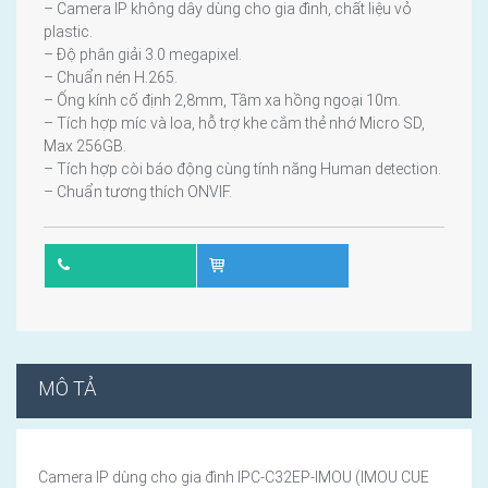
– Camera IP không dây dùng cho gia đình, chất liệu vỏ
plastic.
– Độ phân giải 3.0 megapixel.
– Chuẩn nén H.265.
– Ống kính cố định 2,8mm, Tầm xa hồng ngoại 10m.
– Tích hợp míc và loa, hỗ trợ khe cắm thẻ nhớ Micro SD,
Max 256GB.
– Tích hợp còi báo động cùng tính năng Human detection.
– Chuẩn tương thích ONVIF.
MÔ TẢ
Camera IP dùng cho gia đình IPC-C32EP-IMOU (IMOU CUE