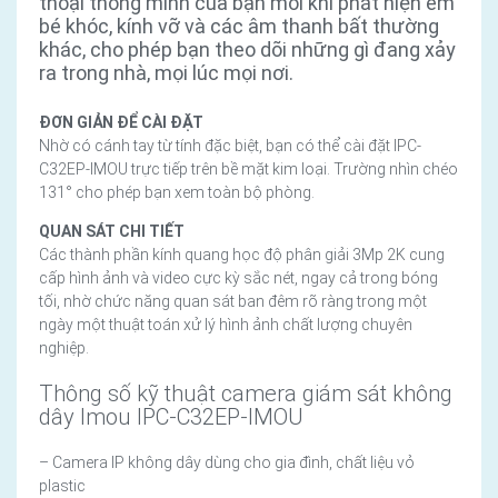
thoại thông minh của bạn mỗi khi phát hiện em
bé khóc, kính vỡ và các âm thanh bất thường
khác, cho phép bạn theo dõi những gì đang xảy
ra trong nhà, mọi lúc mọi nơi.
ĐƠN GIẢN ĐỂ CÀI ĐẶT
Nhờ có cánh tay từ tính đặc biệt, bạn có thể cài đặt IPC-
C32EP-IMOU trực tiếp trên bề mặt kim loại. Trường nhìn chéo
131° cho phép bạn xem toàn bộ phòng.
QUAN SÁT CHI TIẾT
Các thành phần kính quang học độ phân giải 3Mp 2K cung
cấp hình ảnh và video cực kỳ sắc nét, ngay cả trong bóng
tối, nhờ chức năng quan sát ban đêm rõ ràng trong một
ngày một thuật toán xử lý hình ảnh chất lượng chuyên
nghiệp.
Thông số kỹ thuật camera giám sát không
dây Imou IPC-C32EP-IMOU
– Camera IP không dây dùng cho gia đình, chất liệu vỏ
plastic