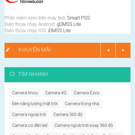
Phần mềm xem trên máy tính:
Smart PSS
Điện thoại chay Android:
gDMSS Lite
Điện thoại chạy IOS:
iDMSS Lite
KHUYẾN MÃI
TÌM NHANH
Camera Imou
Camera 4G
Camera Ezviz
Đèn năng lượng mặt trời
Camera trong nhà
Camera ngoài trời
Camera 360 độ
Camera có đèn led
Camera ngoài trời xoay 360 độ