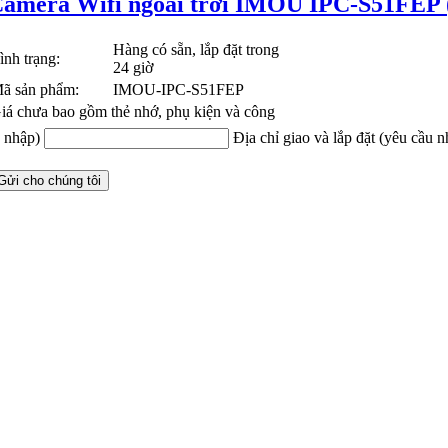
amera Wifi ngoài trời IMOU IPC-S51FEP 
Hàng có sẵn, lắp đặt trong
ình trạng:
24 giờ
ã sản phẩm:
IMOU-IPC-S51FEP
iá chưa bao gồm thẻ nhớ, phụ kiện và công
u nhập)
Địa chỉ giao và lắp đặt (yêu cầu n