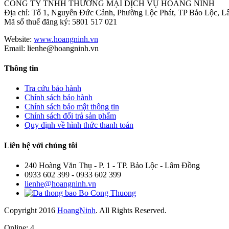
CÔNG TY TNHH THƯƠNG MẠI DỊCH VỤ HOÀNG NINH
Địa chỉ: Tổ 1, Nguyễn Đức Cảnh, Phường Lộc Phát, TP Bảo Lộc,
Mã số thuế đăng ký: 5801 517 021
Website:
www.hoangninh.vn
Email: lienhe@hoangninh.vn
Thông tin
Tra cứu bảo hành
Chính sách bảo hành
Chính sách bảo mật thông tin
Chính sách đổi trả sản phẩm
Quy định về hình thức thanh toán
Liên hệ với chúng tôi
240 Hoàng Văn Thụ - P. 1 - TP. Bảo Lộc - Lâm Đồng
0933 602 399 - 0933 602 399
lienhe@hoangninh.vn
Copyright 2016
HoangNinh
. All Rights Reserved.
Online: 4