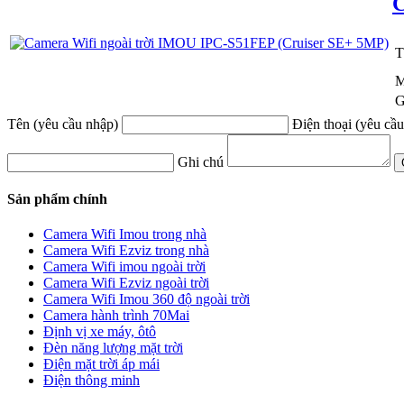
C
T
M
G
Tên (yêu cầu nhập)
Điện thoại (yêu cầ
Ghi chú
Sản phẩm chính
Camera Wifi Imou trong nhà
Camera Wifi Ezviz trong nhà
Camera Wifi imou ngoài trời
Camera Wifi Ezviz ngoài trời
Camera Wifi Imou 360 độ ngoài trời
Camera hành trình 70Mai
Định vị xe máy, ôtô
Đèn năng lượng mặt trời
Điện mặt trời áp mái
Điện thông minh