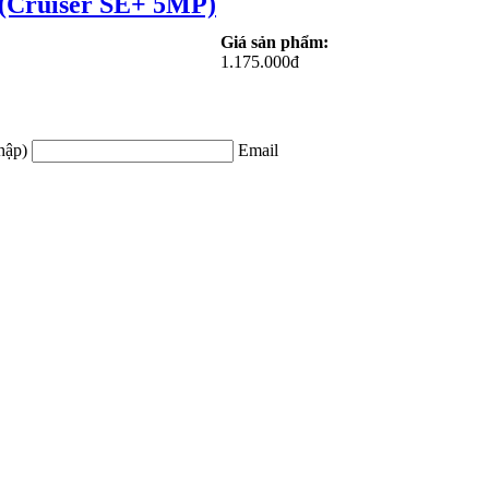
(Cruiser SE+ 5MP)
Giá sản phẩm:
1.175.000đ
hập)
Email