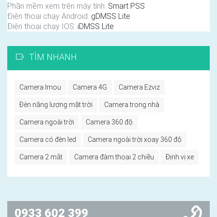
Phần mềm xem trên máy tính:
Smart PSS
Điện thoại chay Android:
gDMSS Lite
Điện thoại chạy IOS:
iDMSS Lite
TÌM NHANH
Camera Imou
Camera 4G
Camera Ezviz
Đèn năng lượng mặt trời
Camera trong nhà
Camera ngoài trời
Camera 360 độ
Camera có đèn led
Camera ngoài trời xoay 360 độ
Camera 2 mắt
Camera đàm thoại 2 chiều
Định vị xe
0933 602 399