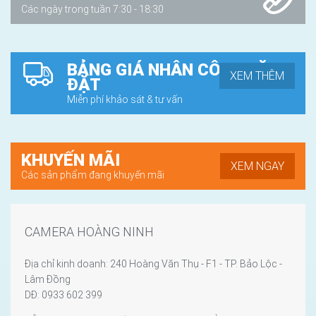
Các ngày trong tuần 7:30 - 18:30
BẢNG GIÁ NHÂN CÔNG LẶP
XEM THÊM
ĐẶT
Miễn phí khảo sát & tư vấn
KHUYẾN MÃI
XEM NGAY
Các sản phẩm đang khuyến mãi
CAMERA HOÀNG NINH
Địa chỉ kinh doanh: 240 Hoàng Văn Thụ - F1 - TP. Bảo Lộc -
Lâm Đồng
DĐ: 0933 602 399